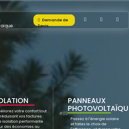
x
Demande de
taïque
Devis
OLATION
PANNEAUX
PHOTOVOLTAÏQU
liorez votre confort tout
#03
réduisant vos factures :
Passez à l'énergie solaire
e isolation performante
et faites le choix de
ur des économies au