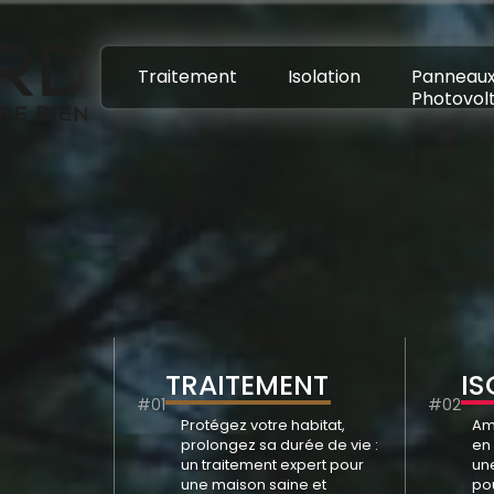
Traitement
Isolation
Panneau
Photovol
TRAITEMENT
IS
#01
#02
Protégez votre habitat,
Amé
prolongez sa durée de vie :
en 
un traitement expert pour
un
une maison saine et
po