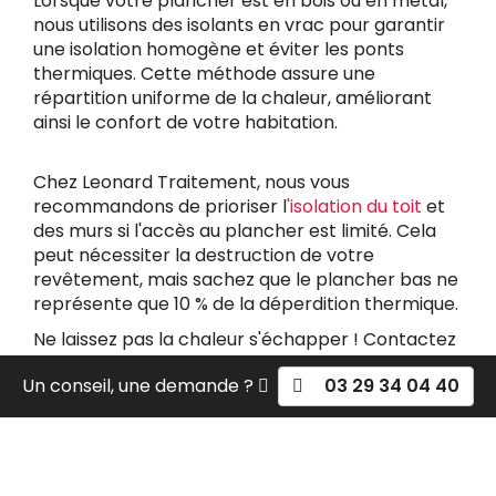
Lorsque votre plancher est en bois ou en métal,
nous utilisons des isolants en vrac pour garantir
une isolation homogène et éviter les ponts
thermiques. Cette méthode assure une
répartition uniforme de la chaleur, améliorant
ainsi le confort de votre habitation.
Chez Leonard Traitement, nous vous
recommandons de prioriser l
'isolation du toit
et
des murs si l'accès au plancher est limité. Cela
peut nécessiter la destruction de votre
revêtement, mais sachez que le plancher bas ne
représente que 10 % de la déperdition thermique.
Ne laissez pas la chaleur s'échapper ! Contactez
Leonard Traitement dès aujourd'hui pour
Un conseil, une demande ?
03 29 34 04 40
découvrir comment nous pouvons améliorer le
confort thermique de votre maison grâce à une
isolation de qualité.